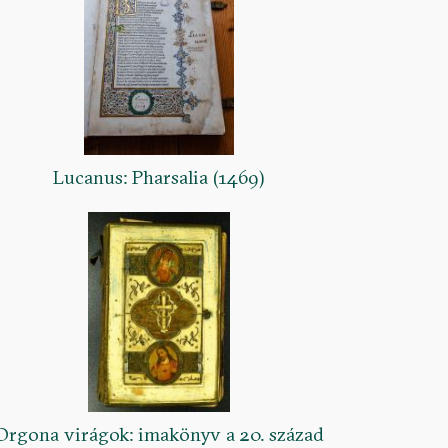
Lucanus: Pharsalia (1469)
Orgona virágok: imakönyv a 20. század