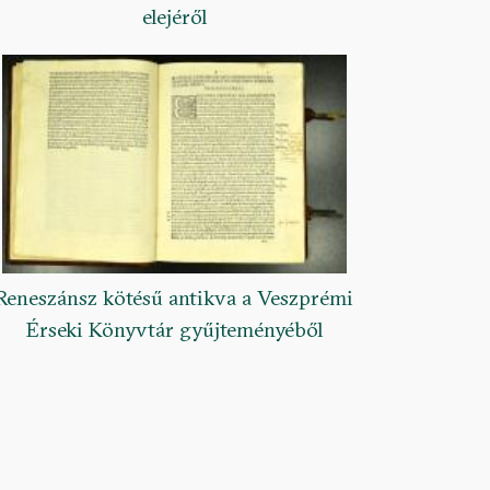
elejéről
Reneszánsz kötésű antikva a Veszprémi
Érseki Könyvtár gyűjteményéből