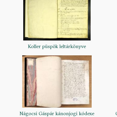
Koller püspök leltárkönyve
Nágocsi Gáspár kánonjogi kódexe