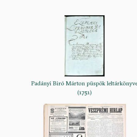
Padányi Biró Márton püspök leltárkönyv
(1751)