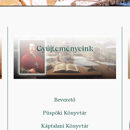
Gyűjteményeink
Bevezető
Püspöki Könyvtár
Káptalani Könyvtár