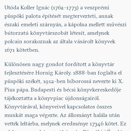
Utóda Koller Ignác (1762-1773) a veszprémi
püspöki palota építését megtervezteti, annak
északi emeleti szárnyán, a kápolna mellett művészi
bútorzatú könyvtárszobát létesít, amelynek
polcain sorakoznak az általa vásárolt könyvek
1671 kötetben.
Különösen nagy gondot fordított a könyvtár
fejlesztésére Hornig Károly. 1888-ban foglalta el
püspöki székét, 1912-ben bíborossá nevezte ki X.
Pius pápa. Budapesti és bécsi könyvkereskedője
tájékoztatta a könyvpiac újdonságairól.
Könyvtárával, könyveivel kapcsolatos összes
munkát maga végezte. Az állományt halála után
vették leltárba, melynek eredménye 17346 kötet. Ez