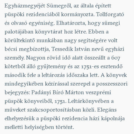
Egyházmegyéjét Sümegről, az általa épített
püspöki rezidenciából kormányozta. Tollforgató
és olvasó egyéniség. Elhatározta, hogy sümegi
palotájában könyvtárat hoz létre. Ebben a
körültekintő munkában nagy segítségére volt
bécsi megbízottja, Tessedik István nevű egyházi
személy. Nagyon rövid idő alatt összeállt a 607
kötetből álló gyűjtemény és az 1751-es esztendő
második fele a leltározás időszaka lett. A könyvek
mindegyikében kézírással szerepel a posszesszori
bejegyzés: Padányi Bíró Márton veszprémi
püspök könyveiből, 1751. Leltárkönyvében a
műveket szakcsoportosításban közli. Elegáns
elhelyezésük a püspöki rezidencia házi kápolnája
melletti helyiségben történt.