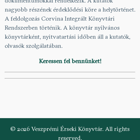
dokumentumokkal rendelkezik. A kutatók
nagyobb részének érdeklődési köre a helytörténet.
A feldolgozás Corvina Integrált Könyvtári
Rendszerben történik. A könyvtár nyilvános
könyvtárként, nyitvatartási időben áll a kutatók,
olvasók szolgálatában.
Keressen fel bennünket!
© 2026 Veszprémi Érseki Könyvtár. All rights
reserved.