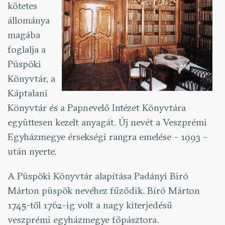
kötetes
állománya
magába
foglalja a
Püspöki
Könyvtár, a
Káptalani
Könyvtár és a Papnevelő Intézet Könyvtára
együttesen kezelt anyagát. Új nevét a Veszprémi
Egyházmegye érsekségi rangra emelése – 1993 –
után nyerte.
A Püspöki Könyvtár alapítása Padányi Biró
Márton püspök nevéhez fűződik. Bíró Márton
1745-től 1762-ig volt a nagy kiterjedésű
veszprémi egyházmegye főpásztora.