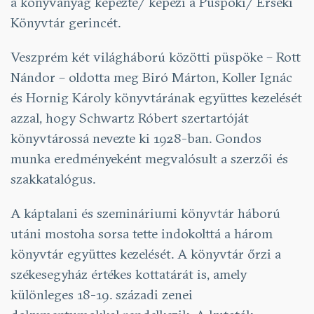
a könyvanyag képezte/ képezi a Püspöki/ Érseki
Könyvtár gerincét.
Veszprém két világháború közötti püspöke – Rott
Nándor – oldotta meg Biró Márton, Koller Ignác
és Hornig Károly könyvtárának együttes kezelését
azzal, hogy Schwartz Róbert szertartóját
könyvtárossá nevezte ki 1928-ban. Gondos
munka eredményeként megvalósult a szerzői és
szakkatalógus.
A káptalani és szemináriumi könyvtár háború
utáni mostoha sorsa tette indokolttá a három
könyvtár együttes kezelését. A könyvtár őrzi a
székesegyház értékes kottatárát is, amely
különleges 18-19. századi zenei