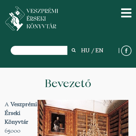
Search
HU
EN
Search
Ugrás
a
Bevezető
tartalomra
A
Veszprémi
Érseki
Könyvtár
65000