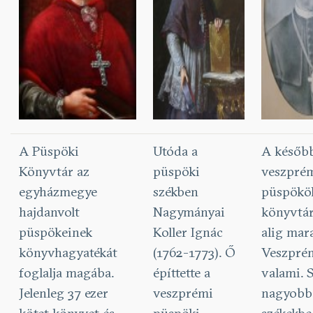
A Püspöki
Utóda a
A későb
Könyvtár az
püspöki
veszpré
egyházmegye
székben
püspökö
hajdanvolt
Nagymányai
könyvtár
püspökeinek
Koller Ignác
alig mar
könyvhagyatékát
(1762-1773). Ő
Veszpré
foglalja magába.
építtette a
valami. 
Jelenleg 37 ezer
veszprémi
nagyobb 