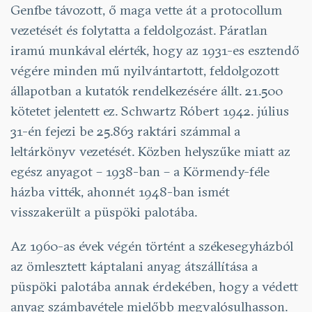
Genfbe távozott, ő maga vette át a protocollum
vezetését és folytatta a feldolgozást. Páratlan
iramú munkával elérték, hogy az 1931-es esztendő
végére minden mű nyilvántartott, feldolgozott
állapotban a kutatók rendelkezésére állt. 21.500
kötetet jelentett ez. Schwartz Róbert 1942. július
31-én fejezi be 25.863 raktári számmal a
leltárkönyv vezetését. Közben helyszűke miatt az
egész anyagot – 1938-ban – a Körmendy-féle
házba vitték, ahonnét 1948-ban ismét
visszakerült a püspöki palotába.
Az 1960-as évek végén történt a székesegyházból
az ömlesztett káptalani anyag átszállítása a
püspöki palotába annak érdekében, hogy a védett
anyag számbavétele mielőbb megvalósulhasson.