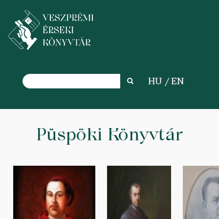
Search
HU
EN
Search
Ugrás
a
Püspöki Könyvtár
tartalomra