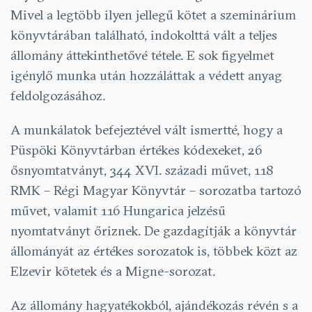
Mivel a legtöbb ilyen jellegű kötet a szeminárium
könyvtárában található, indokolttá vált a teljes
állomány áttekinthetővé tétele. E sok figyelmet
igénylő munka után hozzáláttak a védett anyag
feldolgozásához.
A munkálatok befejeztével vált ismertté, hogy a
Püspöki Könyvtárban értékes kódexeket, 26
ősnyomtatványt, 344 XVI. századi művet, 118
RMK – Régi Magyar Könyvtár – sorozatba tartozó
művet, valamit 116 Hungarica jelzésű
nyomtatványt őriznek. De gazdagítják a könyvtár
állományát az értékes sorozatok is, többek közt az
Elzevir kötetek és a Migne-sorozat.
Az állomány hagyatékokból, ajándékozás révén s a