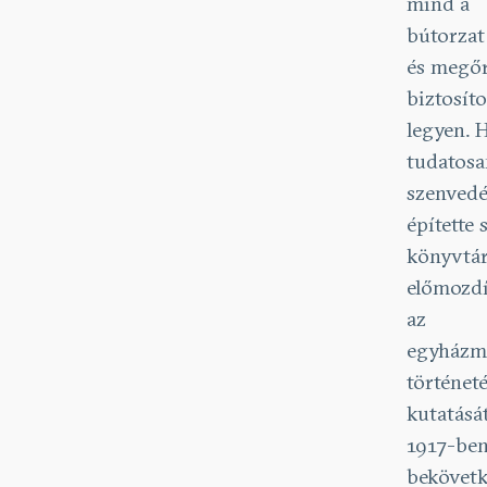
mind a
bútorzat
és megő
biztosíto
legyen. 
tudatosa
szenvedé
építette 
könyvtár
előmozdí
az
egyházm
történet
kutatását
1917-be
bekövetk