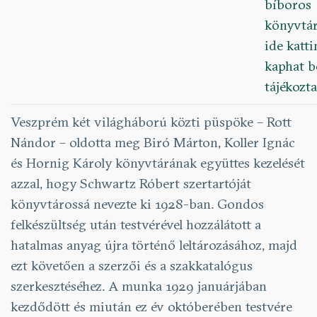
bíboros
könyvtár
ide katti
kaphat 
tájékozta
Veszprém két világháború közti püspöke –
Rott
Nándor
– oldotta meg Biró Márton, Koller Ignác
és Hornig Károly könyvtárának együttes kezelését
azzal, hogy Schwartz Róbert szertartóját
könyvtárossá nevezte ki 1928-ban. Gondos
felkészültség után testvérével hozzálátott a
hatalmas anyag újra történő leltározásához, majd
ezt követően a szerzői és a szakkatalógus
szerkesztéséhez. A munka 1929 januárjában
kezdődött és miután ez év októberében testvére