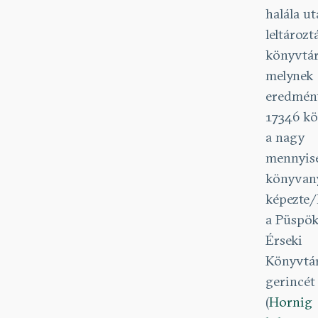
halála u
leltározt
könyvtár
melynek
eredmén
17346 kö
a nagy
mennyis
könyvan
képezte/
a Püspök
Érseki
Könyvtá
gerincét
(
Hornig