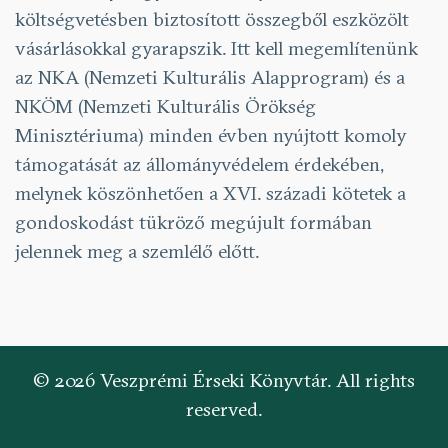
költségvetésben biztosított összegből eszközölt
vásárlásokkal gyarapszik. Itt kell megemlítenünk
az NKA (Nemzeti Kulturális Alapprogram) és a
NKÖM (Nemzeti Kulturális Örökség
Minisztériuma) minden évben nyújtott komoly
támogatását az állományvédelem érdekében,
melynek köszönhetően a XVI. századi kötetek a
gondoskodást tükröző megújult formában
jelennek meg a szemlélő előtt.
© 2026 Veszprémi Érseki Könyvtár. All rights
reserved.