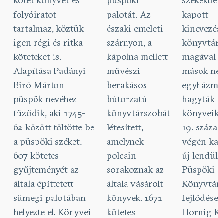
kötet könyvet és
püspöki
székekbe
folyóiratot
palotát. Az
kapott
tartalmaz, köztük
északi emeleti
kinevezés
igen régi és ritka
szárnyon, a
könyvtár
köteteket is.
kápolna mellett
magával v
Alapítása Padányi
művészi
mások n
Biró Márton
berakásos
egyházm
püspök nevéhez
bútorzatú
hagyták
fűződik, aki 1745-
könyvtárszobát
könyveik
62 között töltötte be
létesített,
19. száz
a püspöki széket.
amelynek
végén ka
607 kötetes
polcain
új lendül
gyűjteményét az
sorakoznak az
Püspöki
általa építtetett
általa vásárolt
Könyvtá
sümegi palotában
könyvek. 1671
fejlődése
helyezte el. Könyvei
kötetes
Hornig 