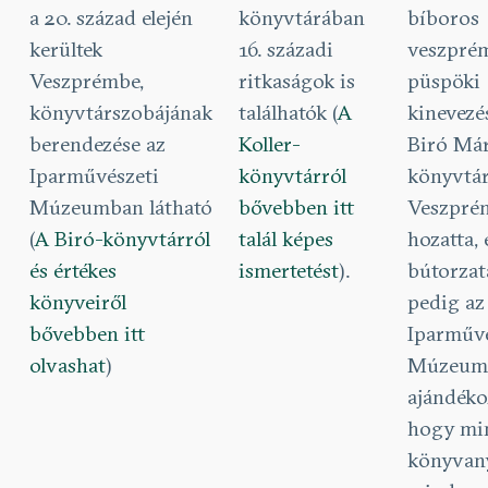
a 20. század elején
könyvtárában
bíboros
kerültek
16. századi
veszpré
Veszprémbe,
ritkaságok is
püspöki
könyvtárszobájának
találhatók (
A
kinevezés
berendezése az
Koller-
Biró Má
Iparművészeti
könyvtárról
könyvtár
Múzeumban látható
bővebben itt
Veszpré
(
A Biró-könyvtárról
talál képes
hozatta, 
és értékes
ismertetést
).
bútorzat
könyveiről
pedig az
bővebben itt
Iparművé
olvashat
)
Múzeum
ajándéko
hogy mi
könyvan