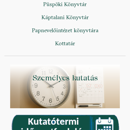
Püspöki Könyvtár
Káptalani Könyvtár
Papnevelőintézet könyvtára
Kottatár
Személyes kutatás