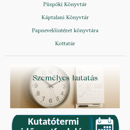
Püspöki Könyvtár
Káptalani Könyvtár
Papnevelőintézet könyvtára
Kottatár
Személyes kutatás