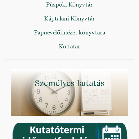
Püspöki Könyvtár
Káptalani Könyvtár
Papnevelőintézet könyvtára
Kottatár
Személyes kutatás