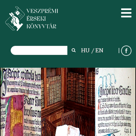
Search
HU
EN
Search
Ugrás
a
tartalomra