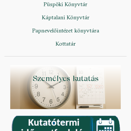
Püspöki Könyvtár
Káptalani Könyvtár
Papnevelőintézet könyvtára
Kottatár
Személyes kutatás