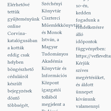
Széchényi
Elérhetővé
10-én,
Könyvtár
tettük
kedden
Ciszterci
gyűjteményünk
fogadunk a
Műemlékkönyvtára
online
rendelkezésre
és Monok
Corvina-
álló
István, a
katalógusában
időpontok
Magyar
a kották
függvényében:
Tudományos
eddig csak
https://veflevelt
Akadémia
helyben
Kérjük
Könyvtár és
böngészhető
szíves
Információs
céduláiról
megértésüket,
Központ
készült
és áldott
igazgatói
bejegyzések
ünnepet
tollából
döntő
kívánunk
megjelent a
többségét,
valamennyi