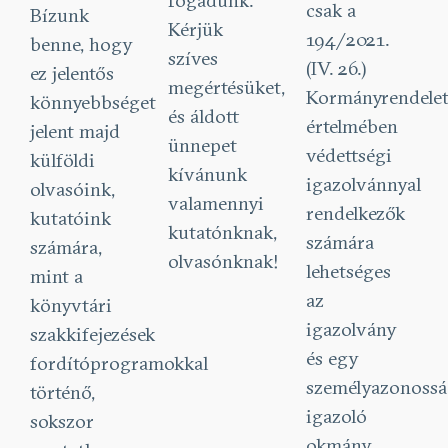
fogadunk.
csak a
Bízunk
Kérjük
194/2021.
benne, hogy
szíves
(IV. 26.)
ez jelentős
megértésüket,
Kormányrendele
könnyebbséget
és áldott
értelmében
jelent majd
ünnepet
védettségi
külföldi
kívánunk
igazolvánnyal
olvasóink,
valamennyi
rendelkezők
kutatóink
kutatónknak,
számára
számára,
olvasónknak!
lehetséges
mint a
az
könyvtári
igazolvány
szakkifejezések
és egy
fordítóprogramokkal
személyazonossá
történő,
igazoló
sokszor
okmány