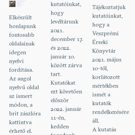
kutatóinkat,
Tájékoztatjuk
hogy
kutatóinkat,
Elkészült
levéltárunk
hogy a
honlapunk
2021.
Veszprémi
fontosabb
december 17.
Érseki
oldalainak
és 2022.
Könyvtár
idegen
január 10.
2021. május
nyelvi
között zárva
10-től,
fordítása.
tart.
korlátozott
Az angol
Kutatókat
mértékben
nyelvű oldal
ezt követően
ismét a
az ismert
először
kutatók
módon, a
2022. január
rendelkezésére
brit zászlóra
11-én,
áll.
kattintva
kedden
A kutatás
érhető el.