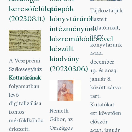
keresőfelületén
püspök
Tájékoztatjuk
(2023.08.11.)
könyvtáráról
tisztelt
kutatóinkat,
intézményünk
hogy
közreműködésével
könyvtárunk
készült
2022.
kiadvány
A Veszprémi
december
(2023.03.06.)
Székesegyház
19. és 2023.
Kottatárának
január 8.
folyamatban
között zárva
lévő
tart.
digitalizálása
Kutatókat
Németh
fontos
ezt követően
Gábor, az
mérföldkőhöz
először
Országos
érkezett.
2023. január