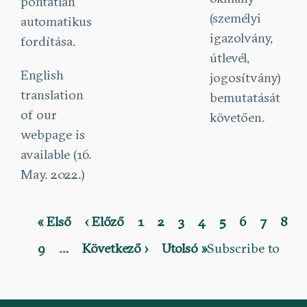
pontatlan
(személyi
automatikus
igazolvány,
fordítása.
útlevél,
English
jogosítvány)
translation
bemutatását
of our
követően.
webpage is
available (16.
May. 2022.)
First
« Első
Previous
‹ Előző
Page
1
Current
2
Page
3
Page
4
Page
5
Page
6
Page
7
Pag
8
Pagination
page
page
page
Page
9
…
Next
Következő ›
Last
Utolsó »
Subscribe to
page
page