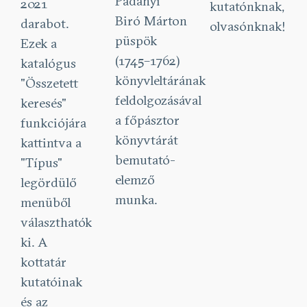
Padányi
2021
kutatónknak,
Biró Márton
darabot.
olvasónknak!
püspök
Ezek a
(1745–1762)
katalógus
könyvleltárának
"Összetett
feldolgozásával
keresés"
a főpásztor
funkciójára
könyvtárát
kattintva a
bemutató-
"Típus"
elemző
legördülő
munka.
menüből
választhatók
ki. A
kottatár
kutatóinak
és az