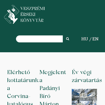
Search
HU
EN
Search
Skip
to
main
Elérhető
Megjelent
Év végi
content
kottatárunk
a
zárvatartás
a
Padányi
Corvina-
Bíró
katalógus
Márton