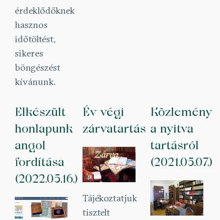
érdeklődőknek
hasznos
időtöltést,
sikeres
böngészést
kívánunk.
Elkészült
Év végi
Közlemény
honlapunk
zárvatartás
a nyitva
angol
tartásról
fordítása
(2021.05.07.)
(2022.05.16.)
Tájékoztatjuk
tisztelt