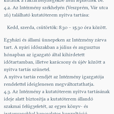
kutatók a raktárhelyiségekbe nem léphetnek be.
4.2. Az Intézmény székhelyén (Veszprém, Vár utca
16.) található kutatóterem nyitva tartása:
Kedd, szerda, csütörtök: 8.30 – 15.30 óra között.
Egyházi és állami ünnepeken az Intézmény zárva
tart. A nyári időszakban a július és augusztus
hónapban az igazgató által kihirdetett
időtartamban, illetve karácsony és újév között a
nyitva tartás szünetel.
A nyitva tartás rendjét az Intézmény igazgatója
rendelettel ideiglenesen megváltoztathatja.
4.3. Az Intézmény a kutatóterem nyitva tartásának
ideje alatt biztosítja a kutatóterem állandó
szakmai felügyeletét, az egyes könyv- és
iratanyagokkal kapcsolatos konzultáció