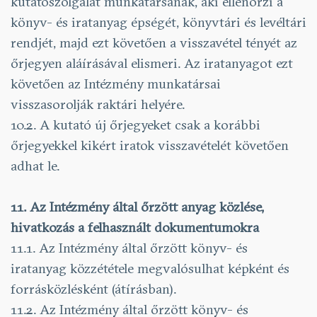
kutatószolgálat munkatársának, aki ellenőrzi a
könyv- és iratanyag épségét, könyvtári és levéltári
rendjét, majd ezt követően a visszavétel tényét az
őrjegyen aláírásával elismeri. Az iratanyagot ezt
követően az Intézmény munkatársai
visszasorolják raktári helyére.
10.2. A kutató új őrjegyeket csak a korábbi
őrjegyekkel kikért iratok visszavételét követően
adhat le.
11. Az Intézmény által őrzött anyag közlése,
hivatkozás a felhasznált dokumentumokra
11.1. Az Intézmény által őrzött könyv- és
iratanyag közzététele megvalósulhat képként és
forrásközlésként (átírásban).
11.2. Az Intézmény által őrzött könyv- és