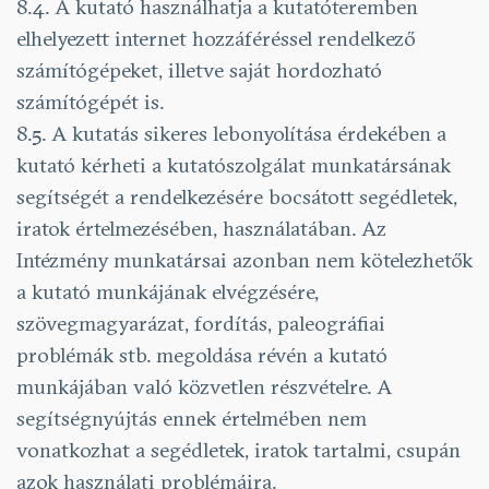
8.4. A kutató használhatja a kutatóteremben
elhelyezett internet hozzáféréssel rendelkező
számítógépeket, illetve saját hordozható
számítógépét is.
8.5. A kutatás sikeres lebonyolítása érdekében a
kutató kérheti a kutatószolgálat munkatársá­nak
segítségét a rendelkezésére bocsátott segédletek,
iratok értelmezésében, használatában. Az
Intézmény munkatársai azonban nem kötelezhetők
a kutató munkájának elvégzésére,
szövegmagyarázat, fordítás, paleográfiai
problémák stb. megoldása révén a kutató
munkájában való közvetlen részvételre. A
segítségnyújtás ennek értelmében nem
vonatkozhat a segédletek, iratok tartalmi, csupán
azok használati problémáira.