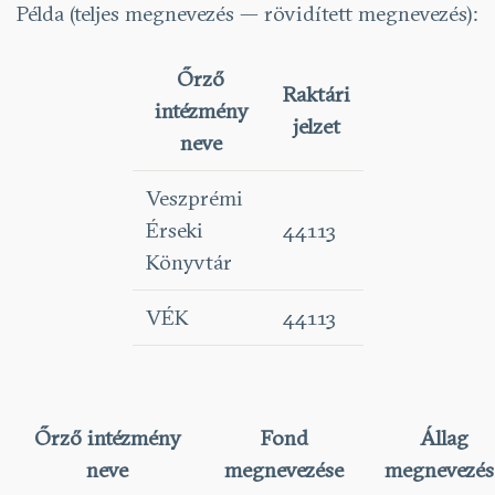
Példa (teljes megnevezés — rövidített megnevezés):
Őrző
Raktári
intézmény
jelzet
neve
Veszprémi
Érseki
44113
Könyvtár
VÉK
44113
Őrző intézmény
Fond
Állag
neve
megnevezése
megnevezés