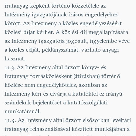
iratanyag képként történő közzététele az
Intézmény igazgatójának írásos engedélyéhez
kötött. Az Intézmény a közlés engedélyezéséért
közlési díjat kérhet. A közlési díj megállapítására
az Intézmény igazgatója jogosult, figyelembe véve
a közlés célját, példányszámát, várható anyagi
hasznát.
11.3. Az Intézmény által őrzött könyv- és
iratanyag forrásközlésként (átírásban) történő
közlése nem enge­délyköteles, azonban az
Intézmény kéri és elvárja a kutatóktól ez irányú
szándékuk bejelentését a kutatószolgálati
munkatársnál.
11.4. Az Intézmény által őrzött elsősorban levéltári
iratanyag felhasználásával készített munkájában a