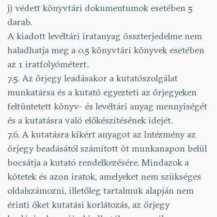
j) védett könyvtári dokumentumok esetében 5
darab.
A kiadott levéltári iratanyag összterjedelme nem
haladhatja meg a 0,5 könyvtári könyvek esetében
az 1 iratfolyómétert.
7.5. Az őrjegy leadásakor a kutatószolgálat
munkatársa és a kutató egyezteti az őrjegyeken
feltüntetett könyv- és levéltári anyag mennyiségét
és a kutatásra való előkészítésének idejét.
7.6. A kutatásra kikért anyagot az Intézmény az
őrjegy beadásától számított öt munkanapon belül
bocsátja a kutató rendelkezésére. Mindazok a
kötetek és azon iratok, amelyeket nem szükséges
oldalszámozni, illetőleg tartalmuk alapján nem
érinti őket kutatási korlátozás, az őrjegy