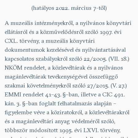
(hatályos 2022. március 7-től)
A muzeális intézményekről, a nyilvános könyvtári
ellátásról és a közművelődésről szóló 1997. évi
CXL. törvény, a muzeális könyvtári
dokumentumok kezelésével és nyilvántartásával
kapcsolatos szabályokról szóló 22/2005. (VII. 18.)
NKÖM rendelet, a közlevéltárak és a nyilvános
magánlevéltárak tevékenységével összefüggő
szakmai követelményekről szóló 27/2015. (V. 27.)
EMMI rendelet 41–43. §-ban, illetve a CIC 491.
kán. 3. §-ban foglalt felhatalmazás alapján –
figyelembe véve a köziratokról, a közlevéltárakról
és a magánlevéltári anyag védelméről szóló,
többször módosított 1995. évi LXVI. törvény,