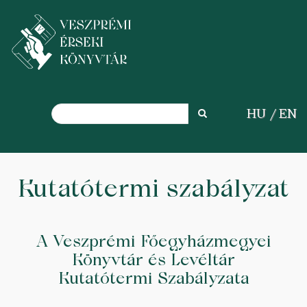
Search
HU
EN
Search
Skip
to
Kutatótermi szabályzat
main
content
A Veszprémi Főegyházmegyei
Könyvtár és Levéltár
Kutatótermi Szabályzata