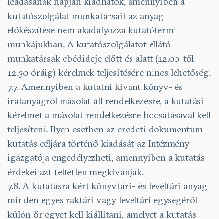
leadásának napján kiadhatók, amennyiben a
kutatószolgálat munkatársait az anyag
előkészítése nem akadályozza kutatótermi
munkájukban. A kutatószolgálatot ellátó
munkatársak ebédideje előtt és alatt (12.00-től
12.30 óráig) kérelmek teljesítésére nincs lehetőség.
7.7. Amennyiben a kutatni kívánt könyv- és
iratanyagról másolat áll rendelkezésre, a kutatási
kérelmet a másolat rendelkezésre bocsátásával kell
teljesíteni. Ilyen esetben az eredeti dokumentum
kutatás céljára történő kiadását az Intézmény
igazgatója engedélyezheti, amennyiben a kutatás
érdekei azt feltétlen megkívánják.
7.8. A kutatásra kért könyvtári- és levéltári anyag
minden egyes raktári vagy levéltári egységéről
külön őrjegyet kell kiállítani, amelyet a kutatás