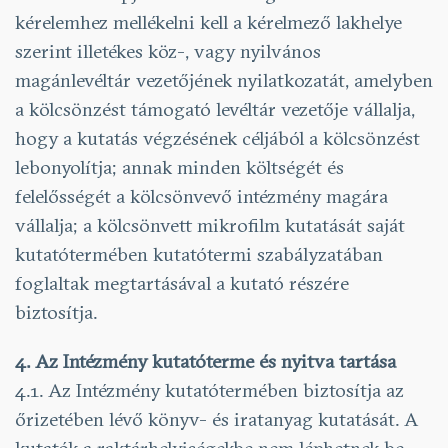
kérelemhez mellékelni kell a kérelmező lakhelye
szerint illetékes köz-, vagy nyilvános
magánlevéltár vezetőjének nyilatkozatát, amelyben
a kölcsönzést támogató levéltár vezetője vállalja,
hogy a kutatás végzésének céljából a kölcsönzést
lebonyolítja; annak minden költségét és
felelősségét a kölcsönvevő intézmény magára
vállalja; a kölcsönvett mikrofilm kutatását saját
kutatótermében kutatótermi szabályzatában
foglaltak megtartásával a kutató részére
biztosítja.
4. Az Intézmény kutatóterme és nyitva tartása
4.1. Az Intézmény kutatótermében biztosítja az
őrizetében lévő könyv- és iratanyag kutatását. A