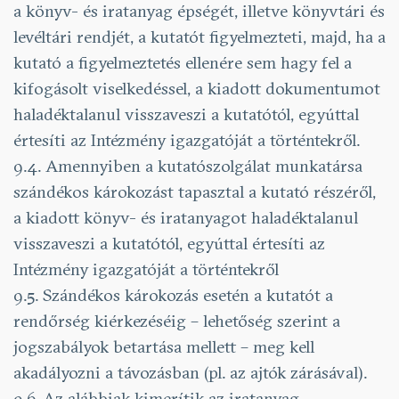
a könyv- és iratanyag épségét, illetve könyvtári és
levéltári rendjét, a kutatót figyelmezteti, majd, ha a
kutató a figyelmeztetés ellenére sem hagy fel a
kifogásolt viselkedéssel, a kiadott dokumentumot
haladéktalanul visszaveszi a kutatótól, egyúttal
értesíti az Intézmény igazgatóját a történtekről.
9.4. Amennyiben a kutatószolgálat munkatársa
szándékos károkozást tapasztal a kutató részé­ről,
a kiadott könyv- és iratanyagot haladéktalanul
visszaveszi a kutatótól, egyúttal értesíti az
Intézmény igazgatóját a történtekről
9.5. Szándékos károkozás esetén a kutatót a
rendőrség kiérkezéséig – lehetőség szerint a
jogszabályok betartása mellett – meg kell
akadályozni a távozásban (pl. az ajtók zárásával).
9.6. Az alábbiak kimerítik az iratanyag