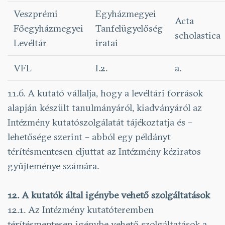
Veszprémi
Egyházmegyei
Acta
Főegyházmegyei
Tanfelügyelőség
scholastica
Levéltár
iratai
VFL
I.2.
a.
11.6. A kutató vállalja, hogy a levéltári források
alapján készült tanulmányáról, kiadványáról az
Intézmény kutatószolgálatát tájékoztatja és –
lehetősége szerint – abból egy példányt
térítésmentesen eljuttat az Intézmény kéziratos
gyűjteménye számára.
12. A kutatók által igénybe vehető szolgáltatások
12.1. Az Intézmény kutatóteremben
térítésmentesen igénybe vehető szolgáltatások a