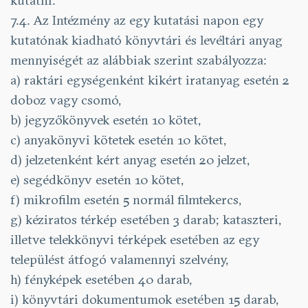
kutatni.
7.4. Az Intézmény az egy kutatási napon egy
kutatónak kiadható könyvtári és levéltári anyag
mennyiségét az alábbiak szerint szabályozza:
a) raktári egységenként kikért iratanyag esetén 2
doboz vagy csomó,
b) jegyzőkönyvek esetén 10 kötet,
c) anyakönyvi kötetek esetén 10 kötet,
d) jelzetenként kért anyag esetén 20 jelzet,
e) segédkönyv esetén 10 kötet,
f) mikrofilm esetén 5 normál filmtekercs,
g) kéziratos térkép esetében 3 darab; kataszteri,
illetve telekkönyvi térképek esetében az egy
települést átfogó valamennyi szelvény,
h) fényképek esetében 40 darab,
i) könyvtári dokumentumok esetében 15 darab,