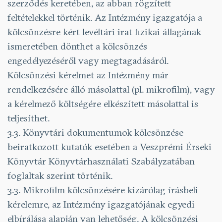
szerződés keretében, az abban rögzített
feltételekkel történik. Az Intézmény igazgatója a
kölcsönzésre kért levéltári irat fizikai állagának
ismeretében dönthet a kölcsönzés
engedélyezéséről vagy megtagadásáról.
Kölcsönzési kérelmet az Intézmény már
rendelkezésére álló másolattal (pl. mikrofilm), vagy
a kérelmező költségére elkészített másolattal is
teljesíthet.
3.3. Könyvtári dokumentumok kölcsönzése
beiratkozott kutatók esetében a Veszprémi Érseki
Könyvtár Könyvtárhasználati Szabályzatában
foglaltak szerint történik.
3.3. Mikrofilm kölcsönzésére kizárólag írásbeli
kérelemre, az Intézmény igazgatójának egyedi
elbírálása alapján van lehetőség. A kölcsönzési