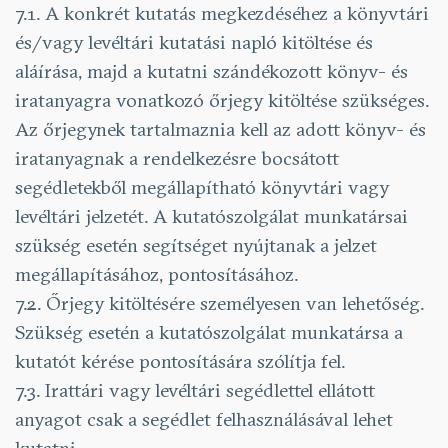
7.1. A konkrét kutatás megkezdéséhez a könyvtári
és/vagy levéltári kutatási napló kitöltése és
aláírása, majd a kutatni szándékozott könyv- és
iratanyagra vonatkozó őrjegy kitöltése szükséges.
Az őrjegynek tartalmaznia kell az adott könyv- és
iratanyagnak a rendelkezésre bocsátott
segédletekből megállapítható könyvtári vagy
levéltári jelzetét. A kutatószolgálat munkatársai
szükség esetén segítséget nyújtanak a jelzet
megállapításához, pontosításához.
7.2. Őrjegy kitöltésére személyesen van lehetőség.
Szükség esetén a kutatószolgálat munkatársa a
kutatót kérése pontosítására szólítja fel.
7.3. Irattári vagy levéltári segédlettel ellátott
anyagot csak a segédlet felhasználásával lehet