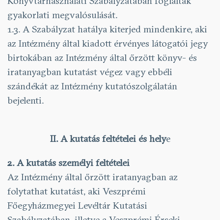
Könyvtárhasználati Szabályzatában foglaltak
gyakorlati megvalósulását.
1.3. A Szabályzat hatálya kiterjed mindenkire, aki
az Intézmény által kiadott érvényes látogatói jegy
birtokában az Intézmény által őrzött könyv- és
iratanyagban kutatást végez vagy ebbéli
szándékát az Intézmény kutatószolgálatán
bejelenti.
II. A kutatás feltételei és hely
e
2. A kutatás személyi feltételei
Az Intézmény által őrzött iratanyagban az
folytathat kutatást, aki Veszprémi
Főegyházmegyei Levéltár Kutatási
Szabályzatában, illetve a Veszprémi Érseki