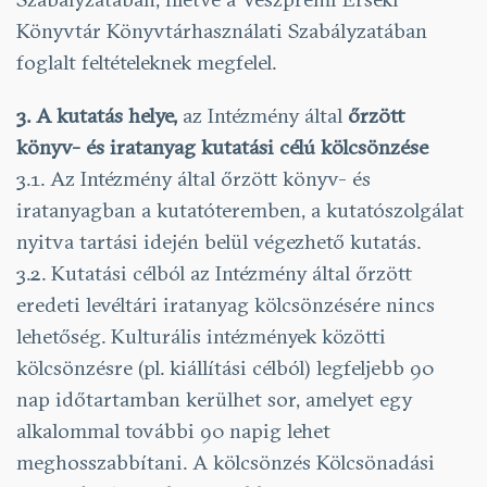
Könyvtár Könyvtárhasználati Szabályzatában
foglalt feltételeknek megfelel.
3. A kutatás helye,
az Intézmény által
őrzött
könyv- és iratanyag kutatási célú kölcsönzése
3.1. Az Intézmény által őrzött könyv- és
iratanyagban a kutatóteremben, a kutatószolgálat
nyitva tartási idején belül végezhető kutatás.
3.2. Kutatási célból az Intézmény által őrzött
eredeti levéltári iratanyag kölcsönzésére nincs
lehetőség. Kulturális intézmények közötti
kölcsönzésre (pl. kiállítási célból) legfeljebb 90
nap időtartamban kerülhet sor, amelyet egy
alkalommal további 90 napig lehet
meghosszabbítani. A kölcsönzés Kölcsönadási