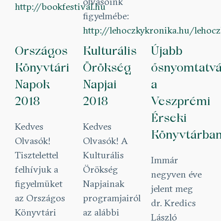
olvasóink
http://bookfestival.hu
figyelmébe:
http://lehoczkykronika.hu/lehocz
Országos
Kulturális
Újabb
Könyvtári
Örökség
ősnyomtatv
Napok
Napjai
a
2018
2018
Veszprémi
Érseki
Kedves
Kedves
Könyvtárba
Olvasók!
Olvasók! A
Tisztelettel
Kulturális
Immár
felhívjuk a
Örökség
negyven éve
figyelmüket
Napjainak
jelent meg
az Országos
programjairól
dr. Kredics
Könyvtári
az alábbi
László