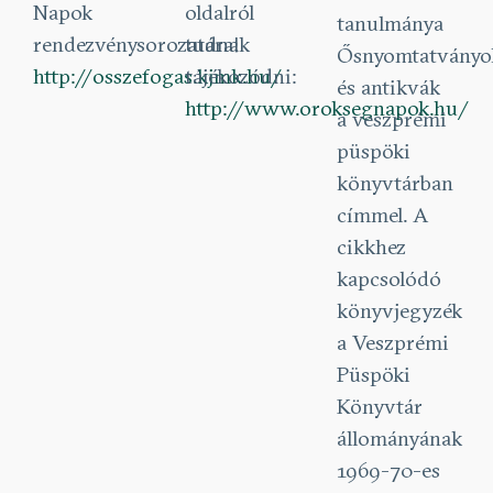
Napok
oldalról
tanulmánya
rendezvénysorozatára!
tudnak
Ősnyomtatványo
http://osszefogas.kjmk.hu/
tájékozódni:
és antikvák
http://www.oroksegnapok.hu/
a veszprémi
püspöki
könyvtárban
címmel. A
cikkhez
kapcsolódó
könyvjegyzék
a Veszprémi
Püspöki
Könyvtár
állományának
1969-70-es