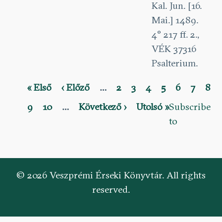
Kal. Jun. [16.
Mai.] 1489.
4° 217 ff. 2.,
VÉK 37316
Psalterium.
First
« Első
Previous
‹ Előző
…
Page
2
Page
3
Page
4
Page
5
Current
6
Page
7
Pag
8
Pagination
page
page
page
Page
9
Page
10
…
Next
Következő ›
Last
Utolsó »
Subscribe
page
page
to
© 2026 Veszprémi Érseki Könyvtár. All rights
reserved.