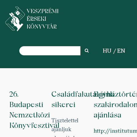
Search
HU
EN
Search
Skip
to
main
26.
Családfakutatóink
Egyháztörté
content
Budapesti
sikerei
szakirodalo
Nemzetközi
ajánlása
Tisztelettel
Könyvfesztivál
ajánljuk
http://institutu