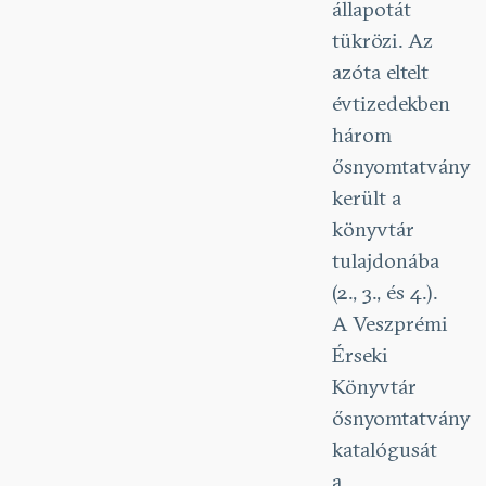
állapotát
tükrözi. Az
azóta eltelt
évtizedekben
három
ősnyomtatvány
került a
könyvtár
tulajdonába
(2., 3., és 4.).
A Veszprémi
Érseki
Könyvtár
ősnyomtatvány
katalógusát
a