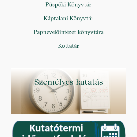
Püspöki Könyvtár
Káptalani Könyvtár
Papnevelőintézet könyvtára
Kottatár
Személyes kutatás