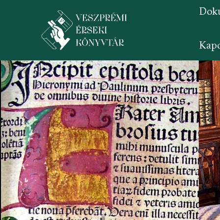
Dok
Kapc
Ugrás
a
tartalomra