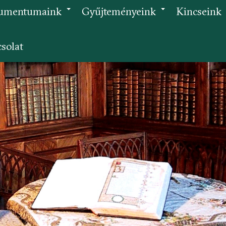
umentumaink
Gyűjteményeink
Kincseink
+
+
solat