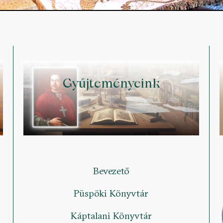
Gyűjteményeink
Bevezető
Püspöki Könyvtár
Káptalani Könyvtár