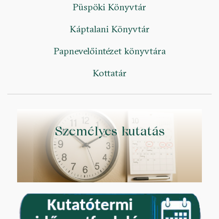
Püspöki Könyvtár
Káptalani Könyvtár
Papnevelőintézet könyvtára
Kottatár
Személyes kutatás