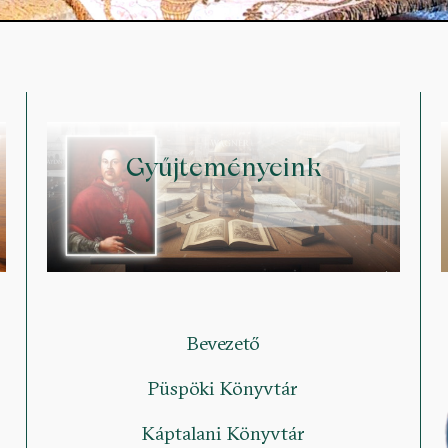
Gyűjteményeink
Bevezető
Püspöki Könyvtár
Káptalani Könyvtár