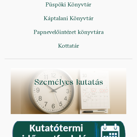
Püspöki Könyvtár
Káptalani Könyvtár
Papnevelőintézet könyvtára
Kottatár
Személyes kutatás