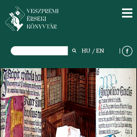
Search
HU
EN
Search
Ugrás
a
tartalomra