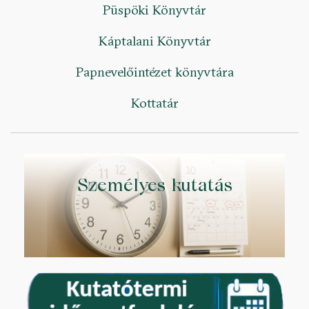
Püspöki Könyvtár
Káptalani Könyvtár
Papnevelőintézet könyvtára
Kottatár
Személyes kutatás