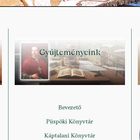
Gyűjteményeink
Bevezető
Püspöki Könyvtár
Káptalani Könyvtár