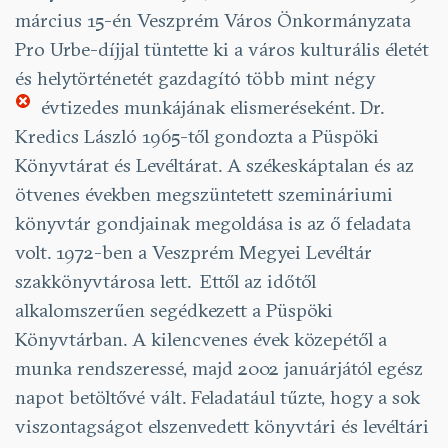
március 15-én Veszprém Város Önkormányzata
Pro Urbe-díjjal tüntette ki a város kulturális életét
és helytörténetét gazdagító több mint négy
évtizedes munkájának elismeréseként.
Dr.
Kredics László 1965-től gondozta a Püspöki
Könyvtárat és Levéltárat. A székeskáptalan és az
ötvenes években megszüntetett szemináriumi
könyvtár gondjainak megoldása is az ő feladata
volt. 1972-ben a Veszprém Megyei Levéltár
szakkönyvtárosa lett. Ettől az időtől
alkalomszerűen segédkezett a Püspöki
Könyvtárban. A kilencvenes évek közepétől a
munka rendszeressé, majd 2002 januárjától egész
napot betöltővé vált. Feladatául tűzte, hogy a sok
viszontagságot elszenvedett könyvtári és levéltári