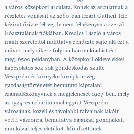
a város középkori arculata. Ennek az arculatnak a
részletes vonásait az 1960-ban lezárt Gutheil-féle
kézirat őrizte féltve, de nem féltékenyen a szerző
íróasztalának fiókjában. Kredics László a város
iránti szeretettől indíttatva rendezte sajtó alá ezt a
művet, mely sikere folytán három kiadást ért
meg, 6500 példányban. A középkori oklevelekkel
kapcsolatos sok-sok gondoskodás szülte
Veszprém és környéke középkor-végi
gazdaságtörténetét bemutató káptalani
számadáskönyvnek a megjelenését 1997-ben, mely
az 1524-es urbáriummal együtt Veszprém
városának, közeli és távolabbi falvainak lakóit
vetíti vászonra, bemutatva bajaikat, gondjaikat,
munkával teljes életüket. Mindkettőnek