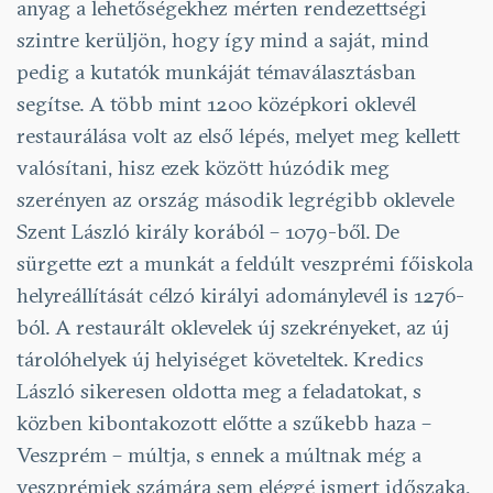
anyag a lehetőségekhez mérten rendezettségi
szintre kerüljön, hogy így mind a saját, mind
pedig a kutatók munkáját témaválasztásban
segítse. A több mint 1200 középkori oklevél
restaurálása volt az első lépés, melyet meg kellett
valósítani, hisz ezek között húzódik meg
szerényen az ország második legrégibb oklevele
Szent László király korából – 1079-ből. De
sürgette ezt a munkát a feldúlt veszprémi főiskola
helyreállítását célzó királyi adománylevél is 1276-
ból. A restaurált oklevelek új szekrényeket, az új
tárolóhelyek új helyiséget követeltek. Kredics
László sikeresen oldotta meg a feladatokat, s
közben kibontakozott előtte a szűkebb haza –
Veszprém – múltja, s ennek a múltnak még a
veszprémiek számára sem eléggé ismert időszaka,