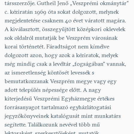
társszerzője. Gutheil Jenő „Veszprémi okmánytár”
c. kéziratán 1969 óta sokat dolgozott, melynek
megjelentetése csaknem 40 évet váratott magára.
A kiválasztott, összegyűjtött középkori oklevelek
sok oldalról mutatják be Veszprém városának
korai történetét. Fáradtságot nem kímélve
dolgozott azon, hogy azok a kéziratok, melyek
még mindig csak a levéltár „fogságában” vannak,
az ismeretlenség köntösét levessék s
bemutatkozzanak Veszprém megye vagy egy
adott település népessége előtt. A nagy
kiterjedésű Veszprémi Egyházmegye értékes
forrásanyagot tartalmazó egyházlátogatási
jegyzőkönyveinek katalógusát mint munkatárs
segítette. Találkozunk nevével több mű
lektoraként, szerkesztőjeként, mutatók,