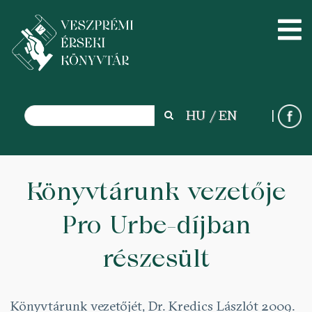
Search
HU
EN
Search
Ugrás
a
Könyvtárunk vezetője
tartalomra
Pro Urbe-díjban
részesült
Könyvtárunk vezetőjét, Dr. Kredics Lászlót 2009.