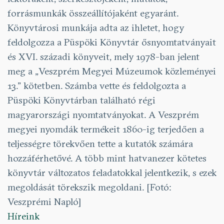
forrásmunkák összeállítójaként egyaránt.
Könyvtárosi munkája adta az ihletet, hogy
feldolgozza a Püspöki Könyvtár ősnyomtatványait
és XVI. századi könyveit, mely 1978-ban jelent
meg a „Veszprém Megyei Múzeumok közleményei
13.” kötetben. Számba vette és feldolgozta a
Püspöki Könyvtárban található régi
magyarországi nyomtatványokat. A Veszprém
megyei nyomdák termékeit 1860-ig terjedően a
teljességre törekvően tette a kutatók számára
hozzáférhetővé. A több mint hatvanezer kötetes
könyvtár változatos feladatokkal jelentkezik, s ezek
megoldását törekszik megoldani. [Fotó:
Veszprémi Napló]
Híreink