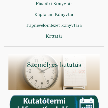
Püspöki Könyvtár
Káptalani Könyvtár
Papnevelőintézet könyvtára
Kottatár
Személyes kutatás