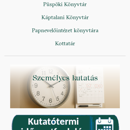
Püspöki Könyvtár
Káptalani Könyvtár
Papnevelőintézet könyvtára
Kottatár
Személyes kutatás