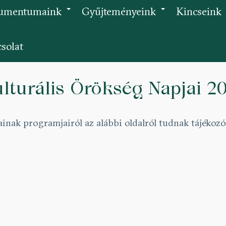
umentumaink
Gyűjteményeink
Kincseink
+
+
solat
lturális Örökség Napjai 2
inak programjairól az alábbi oldalról tudnak tájékoz