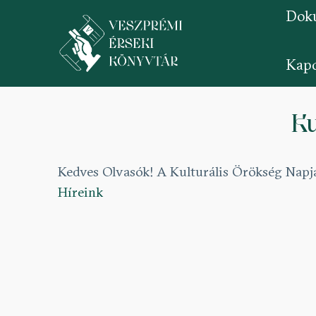
Dok
Kapc
Ugrás
a
Ku
tartalomra
Kedves Olvasók! A Kulturális Örökség Napja
Híreink