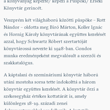
a könyvanyag képezte/ képezi a Püspöki/ Érseki
Könyvtár gerincét.
Veszprém két világháború közötti püspöke – Rott
Nándor – oldotta meg Biró Márton, Koller Ignác
és Hornig Károly könyvtárának együttes kezelését
azzal, hogy Schwartz Róbert szertartóját
könyvtárossá nevezte ki 1928-ban. Gondos
munka eredményeként megvalósult a szerzői és
szakkatalógus.
A káptalani és szemináriumi könyvtár háború
utáni mostoha sorsa tette indokolttá a három
könyvtár együttes kezelését. A könyvtár őrzi a
székesegyház értékes kottatárát is, amely
különleges 18-19. századi zenei