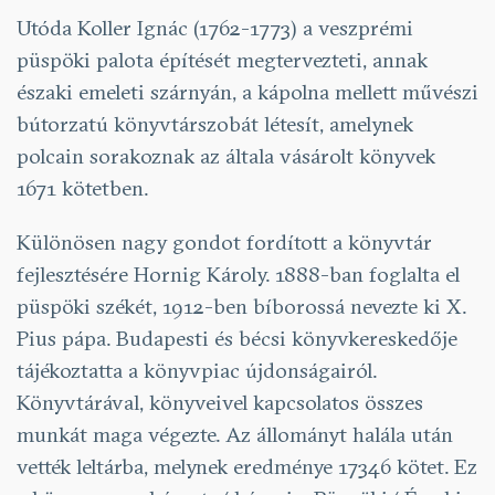
Utóda Koller Ignác (1762-1773) a veszprémi
püspöki palota építését megtervezteti, annak
északi emeleti szárnyán, a kápolna mellett művészi
bútorzatú könyvtárszobát létesít, amelynek
polcain sorakoznak az általa vásárolt könyvek
1671 kötetben.
Különösen nagy gondot fordított a könyvtár
fejlesztésére Hornig Károly. 1888-ban foglalta el
püspöki székét, 1912-ben bíborossá nevezte ki X.
Pius pápa. Budapesti és bécsi könyvkereskedője
tájékoztatta a könyvpiac újdonságairól.
Könyvtárával, könyveivel kapcsolatos összes
munkát maga végezte. Az állományt halála után
vették leltárba, melynek eredménye 17346 kötet. Ez