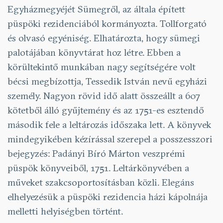
Egyházmegyéjét Sümegről, az általa épített
püspöki rezidenciából kormányozta. Tollforgató
és olvasó egyéniség. Elhatározta, hogy sümegi
palotájában könyvtárat hoz létre. Ebben a
körültekintő munkában nagy segítségére volt
bécsi megbízottja, Tessedik István nevű egyházi
személy. Nagyon rövid idő alatt összeállt a 607
kötetből álló gyűjtemény és az 1751-es esztendő
második fele a leltározás időszaka lett. A könyvek
mindegyikében kézírással szerepel a posszesszori
bejegyzés: Padányi Bíró Márton veszprémi
püspök könyveiből, 1751. Leltárkönyvében a
műveket szakcsoportosításban közli. Elegáns
elhelyezésük a püspöki rezidencia házi kápolnája
melletti helyiségben történt.