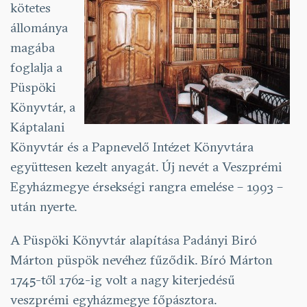
kötetes
állománya
magába
foglalja a
Püspöki
Könyvtár, a
Káptalani
Könyvtár és a Papnevelő Intézet Könyvtára
együttesen kezelt anyagát. Új nevét a Veszprémi
Egyházmegye érsekségi rangra emelése – 1993 –
után nyerte.
A Püspöki Könyvtár alapítása Padányi Biró
Márton püspök nevéhez fűződik. Bíró Márton
1745-től 1762-ig volt a nagy kiterjedésű
veszprémi egyházmegye főpásztora.