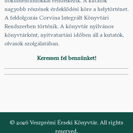
dokumentumokkal rendelkezik. A kutatók
nagyobb részének érdeklődési köre a helytörténet.
A feldolgozás Corvina Integrált Könyvtári
Rendszerben történik. A könyvtár nyilvános
könyvtárként, nyitvatartási időben áll a kutatók,
olvasók szolgálatában.
Keressen fel bennünket!
© 2026 Veszprémi Érseki Könyvtár. All rights
reserved.