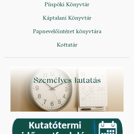
Püspöki Könyvtár
Káptalani Könyvtár
Papnevelőintézet könyvtára
Kottatár
Személyes kutatás