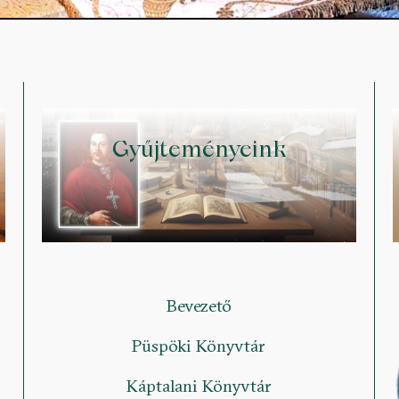
Gyűjteményeink
Bevezető
Püspöki Könyvtár
Káptalani Könyvtár