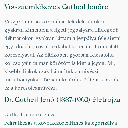
Visszaemlékezés Gutheil Jenőre
Veszprémi diákkoromban téli délutánokon
gyakran kimentem a ligeti jégpályára. Hidegebb
délutánokon gyakran láttam a jégpálya fele sietni
egy idősebb, rövid télikabátos férfiút, hóna alatt
korcsolyával. Az öltözőben gyorsan felcsatolta
korcsolyáit és már körözött is kint a jégen. Mi,
kisebb diákok csak bámultuk a művészi
mutatványokat. Társaimtól érdeklődtem, kicsoda
ez a korcsolyaművész.
Dr. Gutheil Jenő (1887-1963) életrajza
Gutheil Jenő életrajza
Feliratkozás a következőre: Nincs kategorizálva