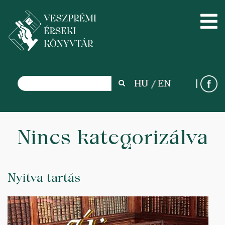
Search
HU
EN
Search
Ugrás
Nincs kategorizálva
a
tartalomra
Nyitva tartás