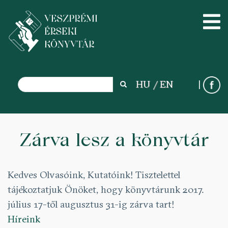
Search
HU
EN
Search
Ugrás
a
Zárva lesz a könyvtár
tartalomra
Kedves Olvasóink, Kutatóink! Tisztelettel
tájékoztatjuk Önöket, hogy könyvtárunk 2017.
július 17-től augusztus 31-ig zárva tart!
Híreink