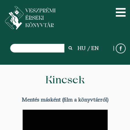
Search
HU
EN
Search
Ugrás
a
Kincsek
tartalomra
Mentés másként (film a könyvtárról)