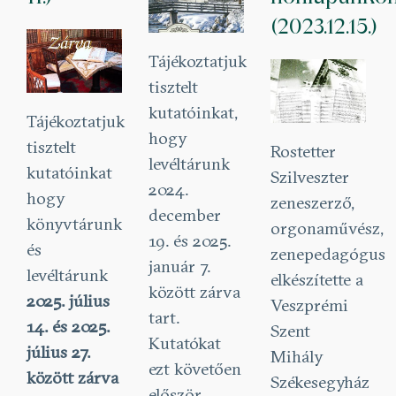
(2023.12.15.)
Tájékoztatjuk
tisztelt
kutatóinkat,
Tájékoztatjuk
hogy
tisztelt
Rostetter
levéltárunk
kutatóinkat
Szilveszter
2024.
hogy
zeneszerző,
december
könyvtárunk
orgonaművész,
19. és 2025.
és
zenepedagógus
január 7.
levéltárunk
elkészítette a
között zárva
2025. július
Veszprémi
tart.
14. és 2025.
Szent
Kutatókat
július 27.
Mihály
ezt követően
között zárva
Székesegyház
először