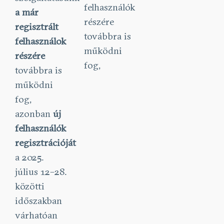
felhasználók
a már
részére
regisztrált
továbbra is
felhasználok
működni
részére
fog,
továbbra is
működni
fog,
azonban
új
felhasználók
regisztrációját
a 2025.
július 12–28.
közötti
időszakban
várhatóan