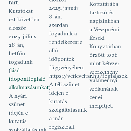
tart
.
Kottatárába
2025. január
Kutatókat
tartozó és
8-án,
ezt követően
napjainkban
szerdán
először
a Veszprémi
fogadunk a
2025. július
Érseki
rendelkezésre
28-án,
Könyvtárban
álló
hétfőn
őrzött több
időpontok
fogadunk
mint kétezer
függvényében:
(
lásd
szerzemény
https://vefleveltar.hu/foglalasok.
időpontfoglaló
valamennyi
A téli szünet
alkalmazásunkat
).
szólamának
idején e-
A nyári
zenei
kutatás
szünet
incipitjét.
szolgáltatásunk
idején e-
a már
kutatás
regisztrált
szolgáltatásunk