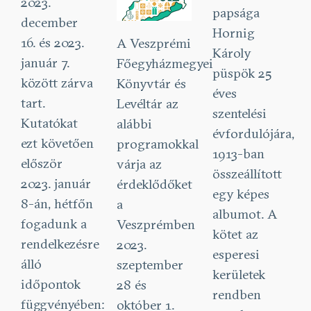
2023.
papsága
december
Hornig
16. és 2023.
A Veszprémi
Károly
január 7.
Főegyházmegyei
püspök 25
között zárva
Könyvtár és
éves
tart.
Levéltár az
szentelési
Kutatókat
alábbi
évfordulójára,
ezt követően
programokkal
1913-ban
először
várja az
összeállított
2023. január
érdeklődőket
egy képes
8-án, hétfőn
a
albumot. A
fogadunk a
Veszprémben
kötet az
rendelkezésre
2023.
esperesi
álló
szeptember
kerületek
időpontok
28 és
rendben
függvényében:
október 1.