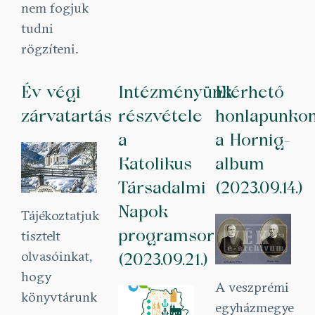
nem fogjuk
tudni
rögzíteni.
Év végi
Intézményünk
Elérhető
zárvatartás
részvétele
honlapunko
a
a Hornig-
Katolikus
album
Társadalmi
(2023.09.14.)
Napok
Tájékoztatjuk
programsorozaton
tisztelt
olvasóinkat,
(2023.09.21.)
hogy
A veszprémi
könyvtárunk
egyházmegye