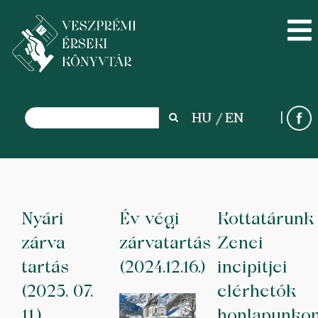
Search
HU
EN
Search
Ugrás
a
tartalomra
Nyári
Év végi
Kottatárunk
zárva
zárvatartás
Zenei
tartás
(2024.12.16.)
incipitjei
(2025. 07.
elérhetők
11.)
honlapunko