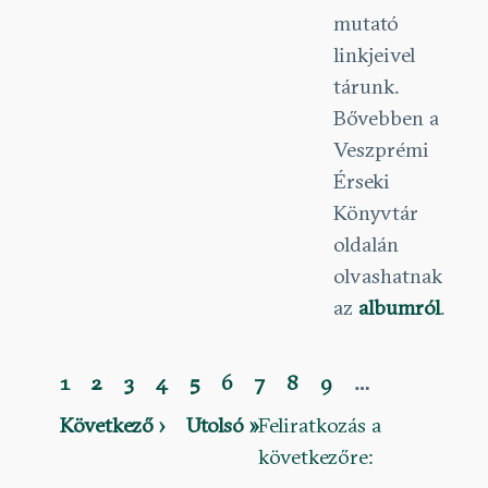
mutató
linkjeivel
tárunk.
Bővebben a
Veszprémi
Érseki
Könyvtár
oldalán
olvashatnak
az
albumról
.
Jelenlegi
1
Oldal
2
Oldal
3
Oldal
4
Oldal
5
Oldal
6
Oldal
7
Oldal
8
Oldal
9
…
Oldalszámozás
oldal
Következő
Következő ›
Utolsó
Utolsó »
Feliratkozás a
oldal
oldal
következőre: