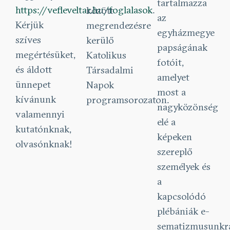
tartalmazza
https://vefleveltar.hu/foglalasok
.
között
az
Kérjük
megrendezésre
egyházmegye
szíves
kerülő
papságának
megértésüket,
Katolikus
fotóit,
és áldott
Társadalmi
amelyet
ünnepet
Napok
most a
kívánunk
programsorozaton.
nagyközönség
valamennyi
elé a
kutatónknak,
képeken
olvasónknak!
szereplő
személyek és
a
kapcsolódó
plébániák e-
sematizmusunkr