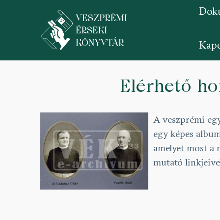
Dok
Kapc
Ugrás
a
Elérhető ho
tartalomra
A veszprémi egy
egy képes album
amelyet most a 
mutató linkjeiv