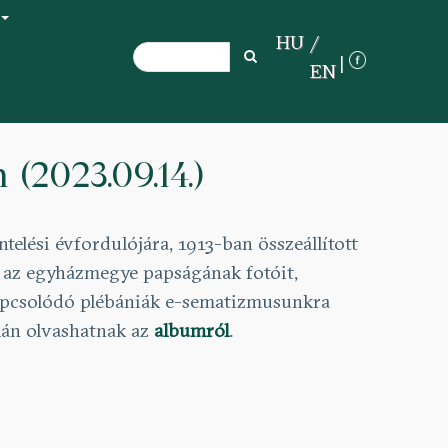
+
HU
Search
Search
EN
2023.09.14.)
lési évfordulójára, 1913-ban összeállított
a az egyházmegye papságának fotóit,
kapcsolódó plébániák e-sematizmusunkra
lán olvashatnak az
albumról
.