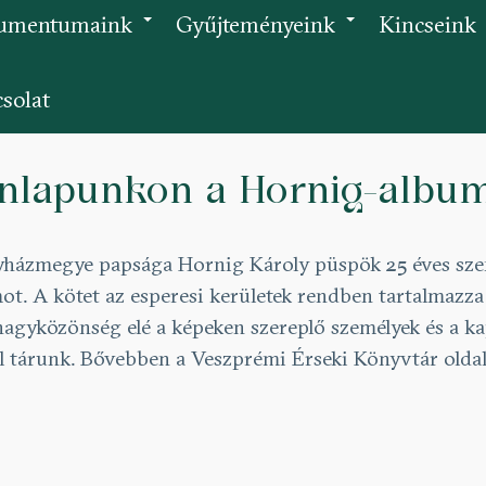
umentumaink
Gyűjteményeink
Kincseink
+
+
solat
nlapunkon a Hornig-album (
házmegye papsága Hornig Károly püspök 25 éves szente
ot. A kötet az esperesi kerületek rendben tartalmazz
nagyközönség elé a képeken szereplő személyek és a 
el tárunk. Bővebben a Veszprémi Érseki Könyvtár olda