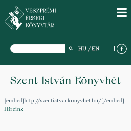
Search
HU
EN
Search
Skip
to
Szent István Könyvhét
main
content
[embed]http://szentistvankonyvhet.hu/[/embed]
Híreink