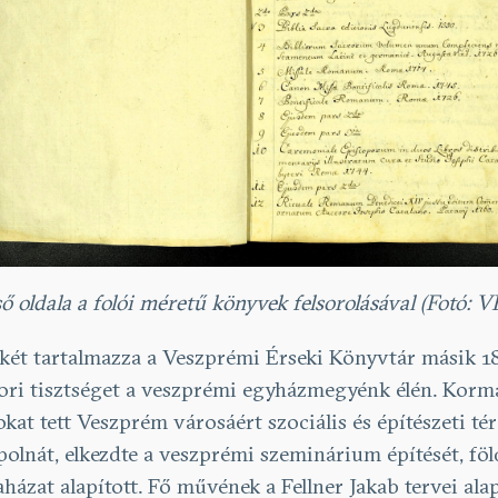
ső oldala a folói méretű könyvek felsorolásával (Fotó: V
ét tartalmazza a Veszprémi Érseki Könyvtár másik 18.
ori tisztséget a veszprémi egyházmegyénk élén. Kormány
at tett Veszprém városáért szociális és építészeti té
Kápolnát, elkezdte a veszprémi szeminárium építését, fö
aházat alapított. Fő művének a Fellner Jakab tervei al