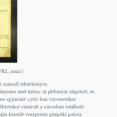
FKL, 2022.)
 századi leltárkönyve.
zása alatt kilenc új plébániát alapított, és
ren egyaránt: 1766-ban vízvezetéket
ldbirtokot vásárolt a városban található
apján készült veszprémi püspöki palota