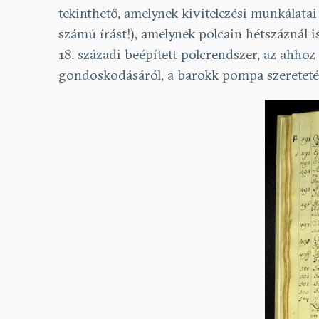
tekinthető, amelynek kivitelezési munkálatai
számú írást!), amelynek polcain hétszáznál 
18. századi beépített polcrendszer, az ahho
gondoskodásáról, a barokk pompa szeretetér