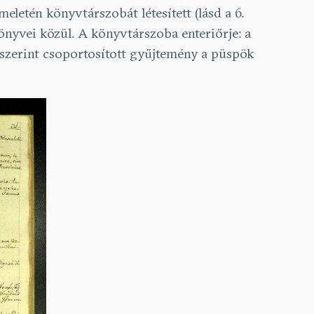
eletén könyvtárszobát létesített (lásd a 6.
önyvei közül. A könyvtárszoba enteriőrje: a
t szerint csoportosított gyűjtemény a püspök