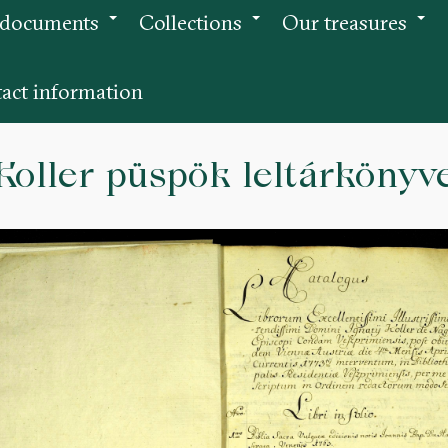
 documents
Collections
Our treasures
+
+
+
act information
Koller püspök leltárkönyv