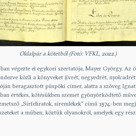
Oldalpár a kötetből (Fotó: VFKL, 2022.)
ban végezte el egykori szertatója, Mayer György. Az ö
endezve közli a könyveket (ívrét, negyedrét, nyolcadrét
rzóján beragasztott püspöki címer, alatta a szöveg Ign
kban értékes, kötésükben szemet gyönyörködtető műv
ézmetsző „Sírfeliratok, síremlékek” című 1574-ben meg
metszeteket a műben, köztük olyanokról, amelyek egy ré