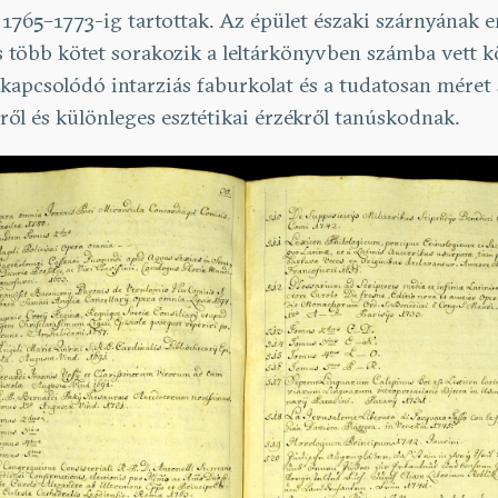
 1765–1773-ig tartottak. Az épület északi szárnyának em
is több kötet sorakozik a leltárkönyvben számba vett k
z kapcsolódó intarziás faburkolat és a tudatosan mére
ől és különleges esztétikai érzékről tanúskodnak.