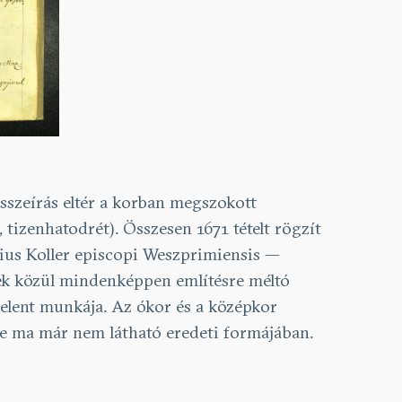
sszeírás eltér a korban megszokott
, tizenhatodrét). Összesen 1671 tételt rögzít
atius Koller episcopi Weszprimiensis —
ek közül mindenképpen említésre méltó
jelent munkája. Az ókor és a középkor
sze ma már nem látható eredeti formájában.