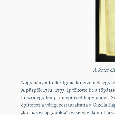
A kötet el
Nagymányai Koller Ignác könyveinek jegyzék
A püspök 1762–1773-ig töltötte be a főpászt
huszonegy templom építését hagyta jóvá. Sok
építtetett a várig, restauráltatta a Gizella 
„kórház és aggápolda” részére, valamint árv