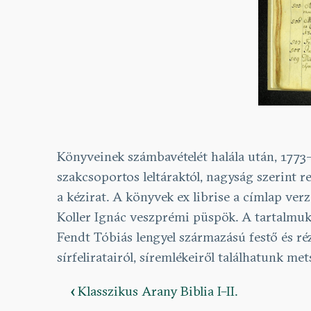
Könyveinek számbavételét halála után, 1773-
szakcsoportos leltáraktól, nagyság szerint r
a kézirat. A könyvek ex librise a címlap ve
Koller Ignác veszprémi püspök. A tartalmu
Fendt Tóbiás lengyel származású festő és r
sírfeliratairól, síremlékeiről találhatunk 
‹
Klasszikus Arany Biblia I–II.