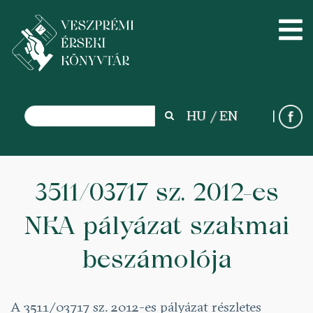
Search
HU
EN
Search
Skip
to
3511/03717 sz. 2012-es
main
NKA pályázat szakmai
content
beszámolója
A 3511/03717 sz. 2012-es pályázat részletes