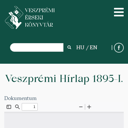
Search
HU
EN
Search
Skip
to
Veszprémi Hírlap 1895-I.
main
content
Dokumentum