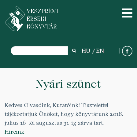
Search
HU
EN
Search
Ugrás
a
Nyári szünet
tartalomra
Kedves Olvasóink, Kutatóink! Tisztelettel
tájékoztatjuk Önöket, hogy könyvtárunk 2018.
július 16-tól augusztus 31-ig zárva tart!
Híreink