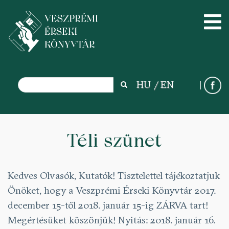
Search
HU
EN
Search
Ugrás
a
Téli szünet
tartalomra
Kedves Olvasók, Kutatók! Tisztelettel tájékoztatjuk
Önöket, hogy a Veszprémi Érseki Könyvtár 2017.
december 15-től 2018. január 15-ig ZÁRVA tart!
Megértésüket köszönjük! Nyitás: 2018. január 16.