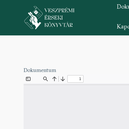
Dok
Kapc
Ugrás
a
tartalomra
Dokumentum