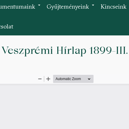
umentumaink
Gyűjteményeink
Kincseink
+
+
solat
Veszprémi Hírlap 1899-III.