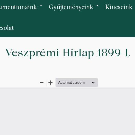
umentumaink
Gyűjteményeink
Kincseink
+
+
solat
Veszprémi Hírlap 1899-I.