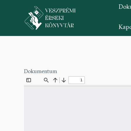
Dok
Kapc
Ugrás
a
tartalomra
Dokumentum