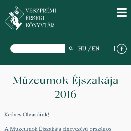
Search
HU
EN
Search
Ugrás
a
Múzeumok Éjszakája
tartalomra
2016
Kedves Olvasóink!
A Múzeumok Éjszakája elnevezésű országos