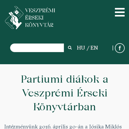
Search
HU
EN
Search
Ugrás
a
Partiumi diákok a
tartalomra
Veszprémi Érseki
Könyvtárban
Intézményünk 2016. április 20-án a Jósika Miklós