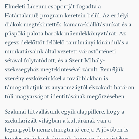
Elméleti Líceum csoportját fogadta a
Határtalanul! program keretein belül. Az erdélyi
diákok megtekintették kamara-kiállításunkat és a
püspöki palota barokk műemlékkönyvtárát. Az
egész délelőttöt felölelő tanulmányi kirándulás a
munkatársaink által vezetett várostörténeti
sétával folytatódott, és a Szent Mihály-
székesegyház megtekintésével zárult. Reméljük
szerény eszközeinkkel a továbbiakban is
támogathatjuk az anyaországtól elszakadt határon
túli magyarságot identitásának megőrzésében.
Szakmai hitvallásunk egyik alappillére, hogy a
szekularizált világban a kultúrának van a
legnagyobb nemzetmegtartó ereje. A jövőben is
kötelességünknek érezzük, hogy az ilyen értékes