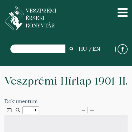
Search
HU
EN
Search
Ugrás
a
Veszprémi Hírlap 1901-II.
tartalomra
Dokumentum