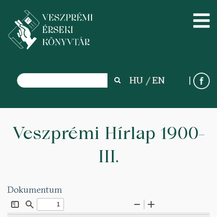
Search
HU
EN
Search
Ugrás
a
Veszprémi Hírlap 1900-
tartalomra
III.
Dokumentum