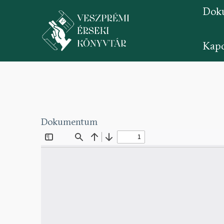
Dok
Kapc
Ugrás
a
tartalomra
Dokumentum