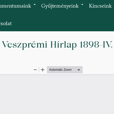
umentumaink
Gyűjteményeink
Kincseink
+
+
solat
Veszprémi Hírlap 1898-IV.