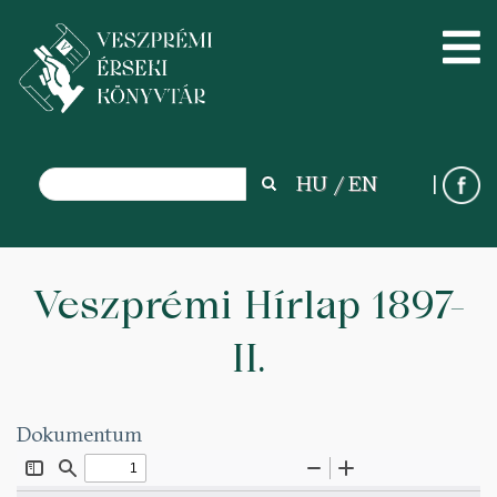
Search
HU
EN
Search
Ugrás
a
Veszprémi Hírlap 1897-
tartalomra
II.
Dokumentum