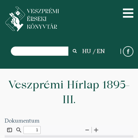
Search
HU
EN
Search
Ugrás
a
Veszprémi Hírlap 1895-
tartalomra
III.
Dokumentum