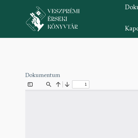
Dok
Kapc
Ugrás
a
tartalomra
Dokumentum