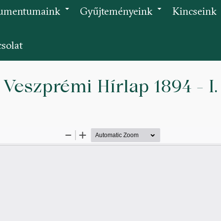
umentumaink
Gyűjteményeink
Kincseink
+
+
solat
Veszprémi Hírlap 1894 - I.