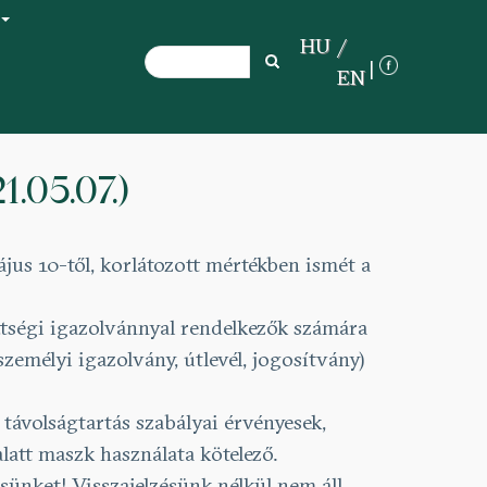
+
HU
Search
Search
EN
.05.07.)
jus 10-től, korlátozott mértékben ismét a
ttségi igazolvánnyal rendelkezők számára
emélyi igazolvány, útlevél, jogosítvány)
ávolságtartás szabályai érvényesek,
alatt maszk használata kötelező.
ésünket! Visszajelzésünk nélkül nem áll