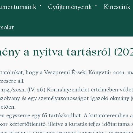
umentumaink
Gyűjteményeink
Kincseink
+
+
solat
ny a nyitva tartásról (2021
tatóinkat, hogy a Veszprémi Érseki Könyvtár 2021. má
zésére áll.
a 194/2021. (IV. 26.) Kormányrendelet értelmében véde
azolvány és egy személyazonosságot igazoló okmány (sz
etően.
n egyszerre egy fő tartózkodhat. A kutatóteremben a t
or kézfertőtlenítő, illetve a kutatás teljes időtartama 
en jelezze, s várja meg az ezzel kapcsolatos visszajelz