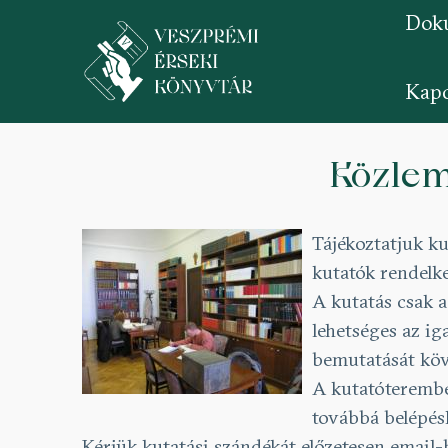
Dok
Kapc
Ugrás
a
Közlemé
tartalomra
Tájékoztatjuk ku
kutatók rendelke
A kutatás csak 
lehetséges az ig
bemutatását köv
A kutatóterembe
továbbá belépésk
Kérjük kutatási szándékát előzetesen email-b