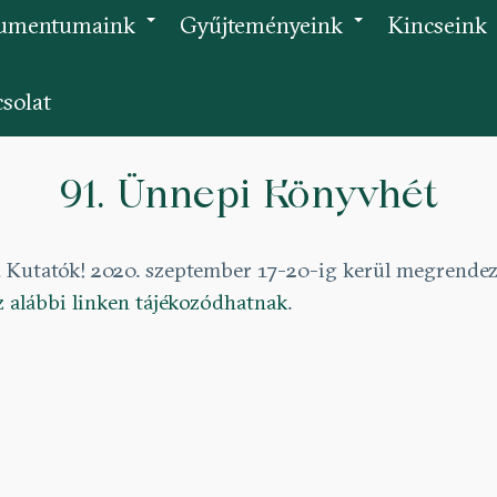
umentumaink
Gyűjteményeink
Kincseink
+
+
solat
91. Ünnepi Könyvhét
k, Kutatók! 2020. szeptember 17-20-ig kerül megrende
z alábbi linken tájékozódhatnak
.