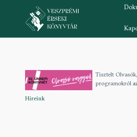
Dok
Kapc
Ugrás
a
tartalomra
Tisztelt Olvasó
programokról
a
Híreink