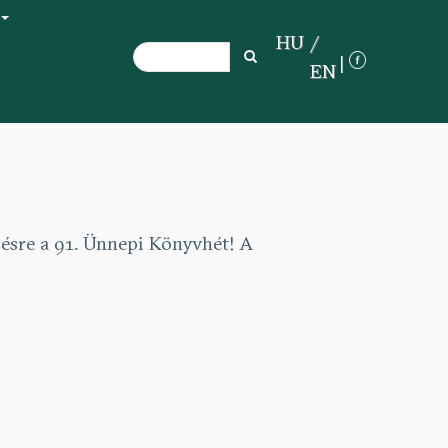
+
HU
Search
Search
EN
zésre a 91. Ünnepi Könyvhét! A