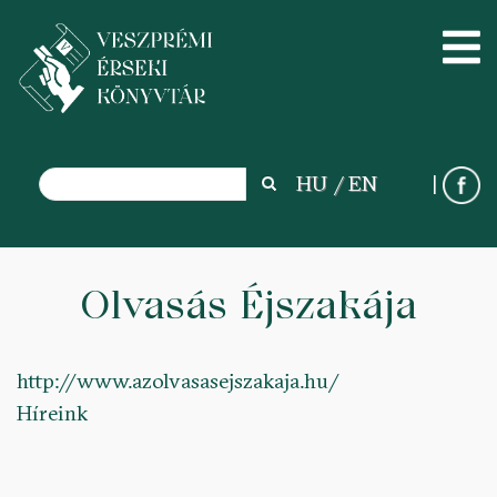
Search
HU
EN
Search
Ugrás
a
Olvasás Éjszakája
tartalomra
http://www.azolvasasejszakaja.hu/
Híreink