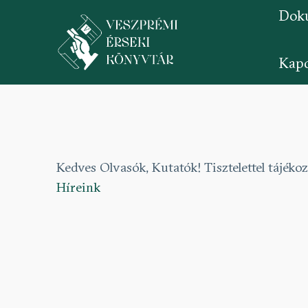
Dok
Kapc
Ugrás
a
tartalomra
Kedves Olvasók, Kutatók! Tisztelettel tájéko
Híreink