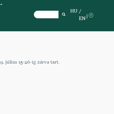
+
HU
Search
Search
EN
. július 15-26-ig zárva tart.