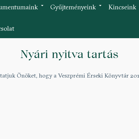
umentumaink
Gyűjteményeink
Kincseink
+
+
solat
Nyári nyitva tartás
ztatjuk Önöket, hogy a Veszprémi Érseki Könyvtár 2019